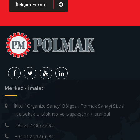
İletişim Formu
Merkez - İmalat
İkitelli Organize Sanayi Bölgesi, Tormak Sanayi Sitesi
108.Sokak U Blok No 48 Başakşehir / İstanbul
+90 212 485 22 95
+90 212 237 66 80