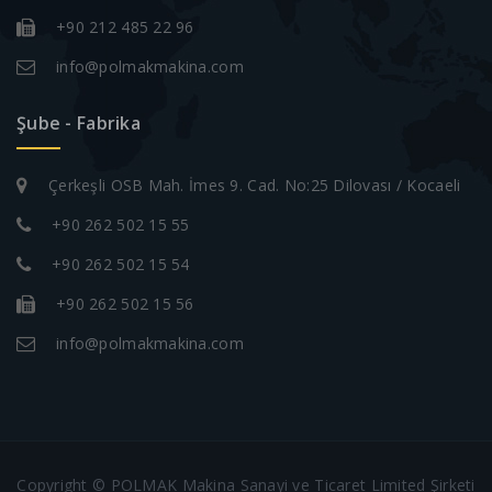
+90 212 485 22 96
info@polmakmakina.com
Şube - Fabrika
Çerkeşli OSB Mah. İmes 9. Cad. No:25 Dilovası / Kocaeli
+90 262 502 15 55
+90 262 502 15 54
+90 262 502 15 56
info@polmakmakina.com
Copyright © POLMAK Makina Sanayi ve Ticaret Limited Şirketi