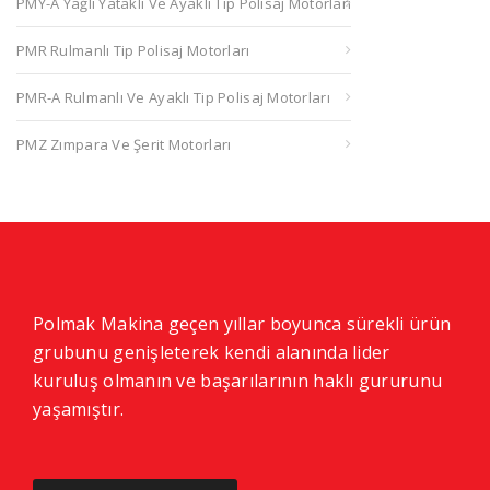
PMY-A Yağlı Yataklı Ve Ayaklı Tip Polisaj Motorları
PMR Rulmanlı Tip Polisaj Motorları
PMR-A Rulmanlı Ve Ayaklı Tip Polisaj Motorları
PMZ Zımpara Ve Şerit Motorları
Polmak Makina geçen yıllar boyunca sürekli ürün
grubunu genişleterek kendi alanında lider
kuruluş olmanın ve başarılarının haklı gururunu
yaşamıştır.