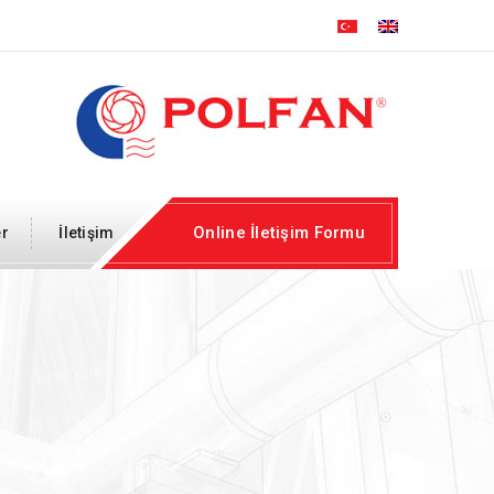
3
5
Online İletişim Formu
er
İletişim