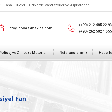
 Kanal, Hücreli vs. tiplerde Vantilatörler ve Aspiratörler...
(+90) 212 485 22 9
info@polmakmakina.com
(+90) 262 502 1 55
Polisaj ve Zımpara Motorları
Referanslarımız
Haberl
siyel Fan