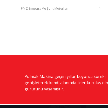
PMZ Zımpara Ve Şerit Motorları
Polmak Makina geçen yıllar boyunca sürekl
genişleterek kendi alanında lider kuruluş olm
gururunu yaşamıştır.